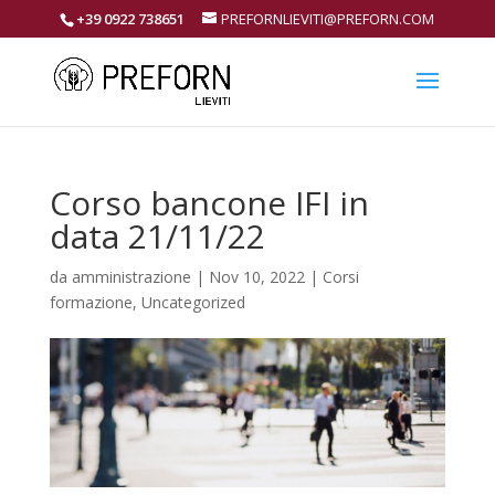
+39 0922 738651
PREFORNLIEVITI@PREFORN.COM
Corso bancone IFI in
data 21/11/22
da
amministrazione
|
Nov 10, 2022
|
Corsi
formazione
,
Uncategorized